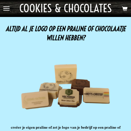
COOKIES & CHOCOLATES
Ga
direct
naar
de
ALTIJD AL JE LOGO OP EEN PRALINE OF CHOCOLAATJE
hoofdinhoud
WILLEN HEBBEN?
creëer je eigen praline of zet je logo van je bedrijf op een praline of