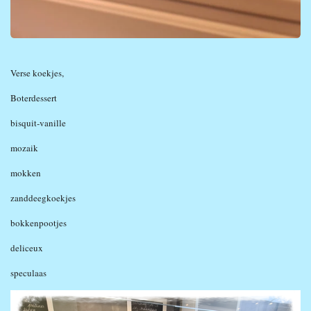
Verse koekjes,
Boterdessert
bisquit-vanille
mozaik
mokken
zanddeegkoekjes
bokkenpootjes
deliceux
speculaas