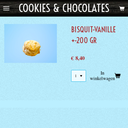
COOKIES & CHOCOLATES
Ga
direct
naar
de
BISQUIT-VANILLE
hoofdinhoud
+-200 GR
€ 8,40
In
winkelwagen