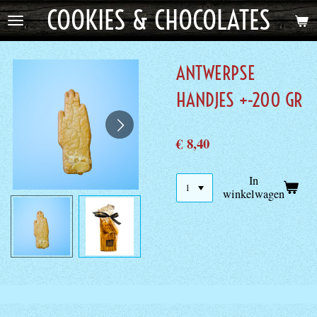
COOKIES & CHOCOLATES
Ga
direct
naar
de
ANTWERPSE
hoofdinhoud
HANDJES +-200 GR
€ 8,40
In
winkelwagen