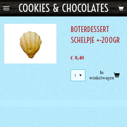
COOKIES & CHOCOLATES
Ga
direct
naar
de
BOTERDESSERT
hoofdinhoud
SCHELPJE +-200GR
€ 8,40
In
winkelwagen