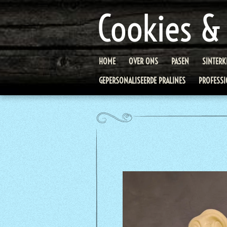
Ga
Cookies &
direct
naar
de
hoofdinhoud
HOME
OVER ONS
PASEN
SINTERK
GEPERSONALISEERDE PRALINES
PROFESSI