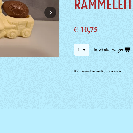
RAMMELEIT
€ 10,75
In winkelwagen
Kan zowel in melk, puur en wit