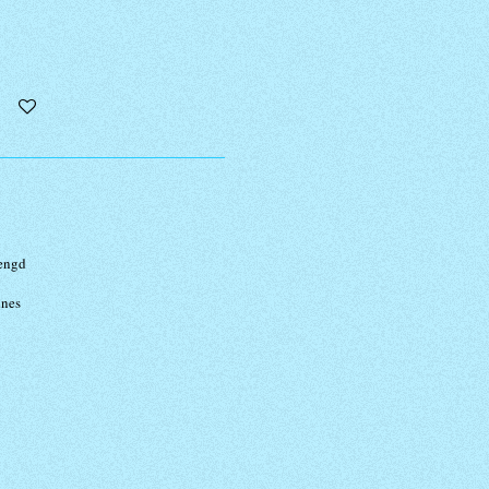
mengd
ines