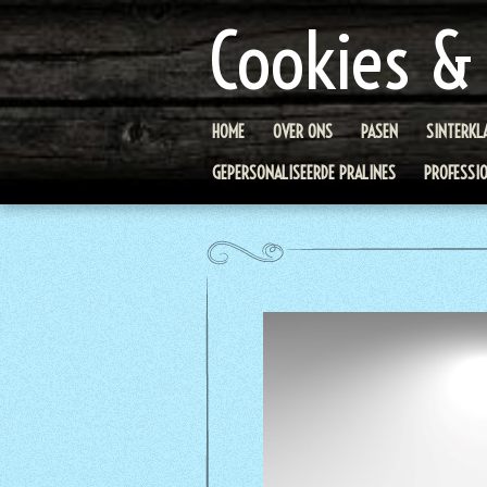
Ga
Cookies &
direct
naar
de
hoofdinhoud
HOME
OVER ONS
PASEN
SINTERKL
GEPERSONALISEERDE PRALINES
PROFESSI